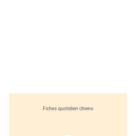
Alimentation Biologique
Les propriétaires d’animaux qui veulent le meilleur
pour leurs chiens choisissent souvent des aliments
biologiques au lieu de la nourriture régulière, mais est-
ce vraiment le bon choix? Devraient-ils se fier...
Plus
Fiches quotidien chiens