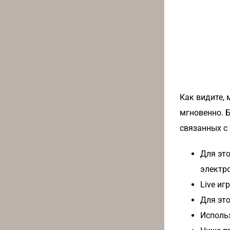
Как видите,
мгновенно. 
связанных с
Для это
электр
Live иг
Для эт
Использ