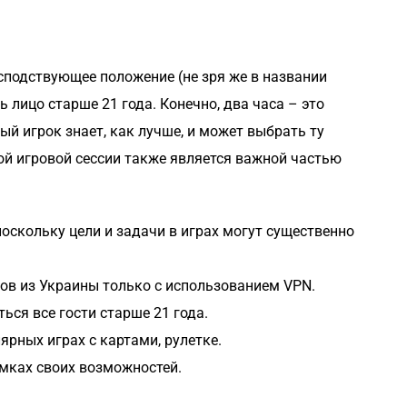
осподствующее положение (не зря же в названии
ь лицо старше 21 года. Конечно, два часа – это
й игрок знает, как лучше, и может выбрать ту
ой игровой сессии также является важной частью
оскольку цели и задачи в играх могут существенно
ов из Украины только с использованием VPN.
ься все гости старше 21 года.
ярных играх с картами, рулетке.
амках своих возможностей.