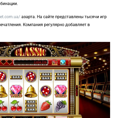
бинации.
jet.com.ua/
азарта. На сайте представлены тысячи игр
печатления. Компания регулярно добавляет в