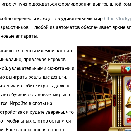
и игроку нужно дождаться формирования выигрышной ком
пособно перенести каждого в удивительный мир
https://lucky
азработчиков – любой из автоматов обеспечивает яркие в
 новые аппараты.
 являются неотъемлемой частью
йн-казино, привлекая игроков
кой, увлекательными сюжетами и
ю выиграть реальные деньги.
вижении и любите играть даже в
 автобусной остановке, мир игр
тся. Играйте в слоты на
тройствах и будьте уверены, что
 от мобильных слотов останутся
и! Еще одна хорошая новость