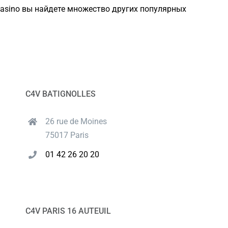
t Casino вы найдете множество других популярных
C4V BATIGNOLLES
26 rue de Moines
75017 Paris
01 42 26 20 20
C4V PARIS 16 AUTEUIL