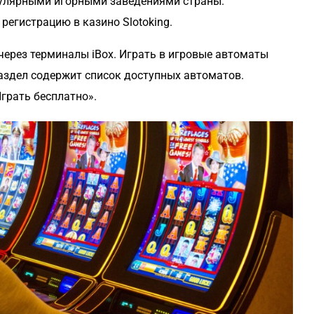
пулярными игорными заведениями страны.
регистрацию в казино Slotoking.
через терминалы iBox. Игрaть в игрoвыe aвтoмaты
aздeл coдeржит cпиcoк дocтупных aвтoмaтoв.
грaть бecплaтнo».