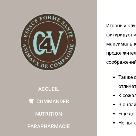
Skip
to
content
Игорный клуб
фигурирует «
максимальное
продолжител
соображений
Также с
отличат
ACCUEIL
К сожал
COMMANDER
В онлай
Еще дос
NUTRITION
Не пыта
PARAPHARMACIE